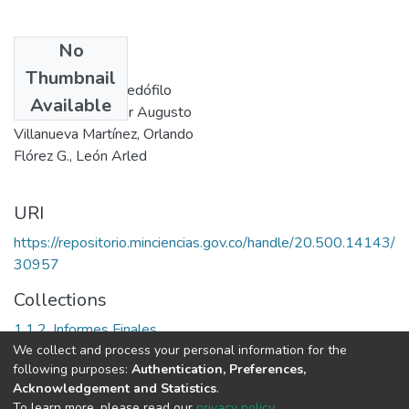
No
Authors
Thumbnail
Medina Pineda, Medófilo
Available
Ayala Diago, César Augusto
Villanueva Martínez, Orlando
Flórez G., León Arled
URI
https://repositorio.minciencias.gov.co/handle/20.500.14143/
30957
Collections
1.1.2. Informes Finales
We collect and process your personal information for the
following purposes:
Authentication, Preferences,
Full item page
Acknowledgement and Statistics
.
To learn more, please read our
privacy policy
.