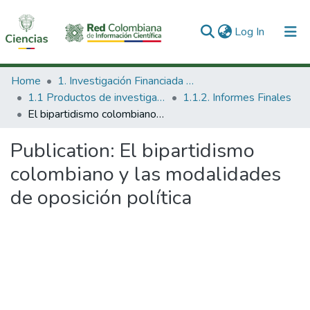
(current)
Log In
Communities & Collections
Home
1. Investigación Financiada con Recursos Públicos
1.1 Productos de investigación
1.1.2. Informes Finales
All of DSpace
El bipartidismo colombiano y las modalidades de oposición política
Statistics
Publication:
El bipartidismo
colombiano y las modalidades
de oposición política