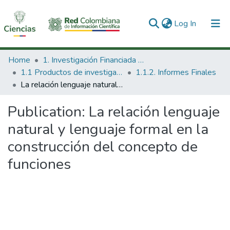
(current)
Log In
Communities & Collections
Home
1. Investigación Financiada con Recursos Públicos
1.1 Productos de investigación
1.1.2. Informes Finales
All of DSpace
La relación lenguaje natural y lenguaje formal en la construcción del concepto de funciones
Statistics
Publication:
La relación lenguaje
natural y lenguaje formal en la
construcción del concepto de
funciones