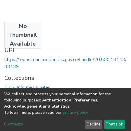
No
Date
Thumbnail
6/29/1905
Available
URI
https://repositorio.minciencias.gov.co/handle/20.500.14143/
33139
Collections
1.1.2. Informes Finales
We collect and process your personal information for the
following purposes:
Authentication, Preferences,
Full item page
Acknowledgement and Statistics
.
To learn more, please read our
privacy policy
.
DSpace software
copyright © 2002-2026
LYRASIS
Cookie
Privacy
End User
Send
Customize
Decline
That's ok
settings
policy
Agreement
Feedback