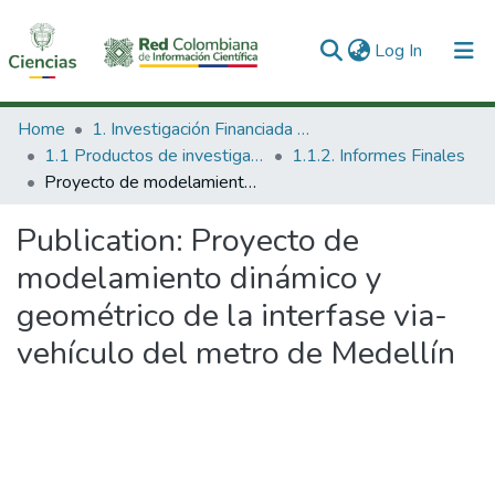
(current)
Log In
Communities & Collections
Home
1. Investigación Financiada con Recursos Públicos
1.1 Productos de investigación
1.1.2. Informes Finales
All of DSpace
Proyecto de modelamiento dinámico y geométrico de la interfase via-vehículo del metro de Medellín
Statistics
Publication:
Proyecto de
modelamiento dinámico y
geométrico de la interfase via-
vehículo del metro de Medellín