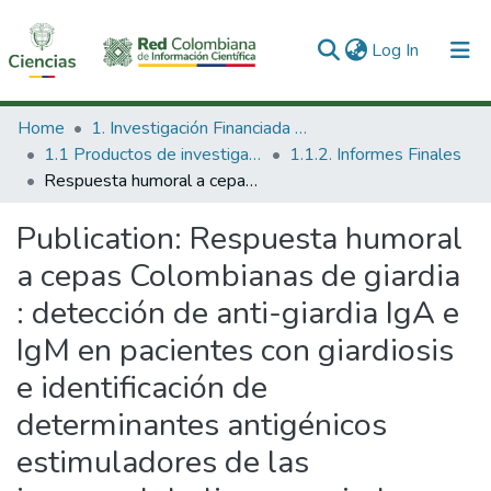
(current)
Log In
Communities & Collections
Home
1. Investigación Financiada con Recursos Públicos
1.1 Productos de investigación
1.1.2. Informes Finales
All of DSpace
Respuesta humoral a cepas Colombianas de giardia : detección de anti-giardia IgA e IgM en pacientes con giardiosis e identificación de determinantes antigénicos estimuladores de las inmunoglobulinas asociadas con la parasitosis
Statistics
Publication:
Respuesta humoral
a cepas Colombianas de giardia
: detección de anti-giardia IgA e
IgM en pacientes con giardiosis
e identificación de
determinantes antigénicos
estimuladores de las