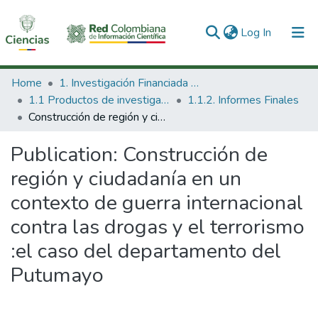
(current)
Log In
Communities & Collections
Home
1. Investigación Financiada con Recursos Públicos
1.1 Productos de investigación
1.1.2. Informes Finales
All of DSpace
Construcción de región y ciudadanía en un contexto de guerra internacional contra las drogas y el terrorismo :el caso del departamento del Putumayo
Statistics
Publication:
Construcción de
región y ciudadanía en un
contexto de guerra internacional
contra las drogas y el terrorismo
:el caso del departamento del
Putumayo