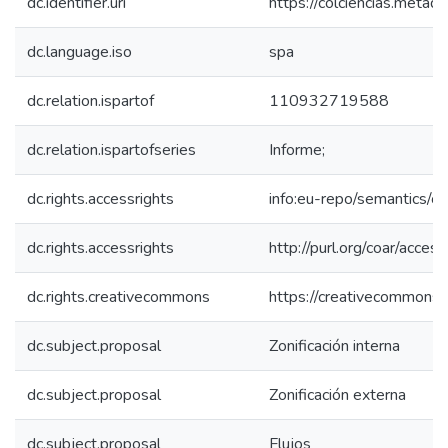
dc.identifier.uri
https://colciencias.meta
dc.language.iso
spa
dc.relation.ispartof
110932719588
dc.relation.ispartofseries
Informe;
dc.rights.accessrights
info:eu-repo/semantics/
dc.rights.accessrights
http://purl.org/coar/acces
dc.rights.creativecommons
https://creativecommons.o
dc.subject.proposal
Zonificación interna
dc.subject.proposal
Zonificación externa
dc.subject.proposal
Flujos