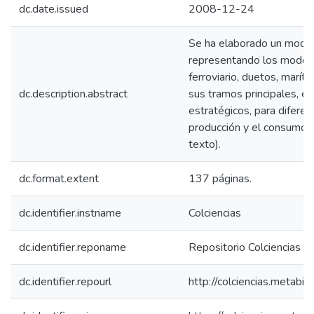
dc.date.issued
2008-12-24
Se ha elaborado un model
representando los modos ca
ferroviario, duetos, marí
dc.description.abstract
sus tramos principales, e
estratégicos, para diferen
producción y el consumo 
texto).
dc.format.extent
137 páginas.
dc.identifier.instname
Colciencias
dc.identifier.reponame
Repositorio Colciencias
dc.identifier.repourl
http://colciencias.metabib