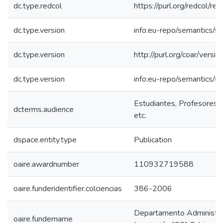
dc.type.redcol
https://purl.org/redcol/r
dc.type.version
info:eu-repo/semantics/s
dc.type.version
http://purl.org/coar/ver
dc.type.version
info:eu-repo/semantics/s
Estudiantes, Profesores, 
dcterms.audience
etc.
dspace.entity.type
Publication
oaire.awardnumber
110932719588
oaire.funderidentifier.colciencias
386-2006
Departamento Administrat
oaire.fundername