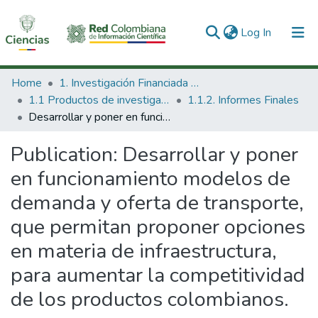
(current)
Log In
Communities & Collections
Home
1. Investigación Financiada con Recursos Públicos
1.1 Productos de investigación
1.1.2. Informes Finales
All of DSpace
Desarrollar y poner en funcionamiento modelos de demanda y oferta de transporte, que permitan proponer opciones en materia de infraestructura, para aumentar la competitividad de los productos colombianos.
Statistics
Publication:
Desarrollar y poner
en funcionamiento modelos de
demanda y oferta de transporte,
que permitan proponer opciones
en materia de infraestructura,
para aumentar la competitividad
de los productos colombianos.