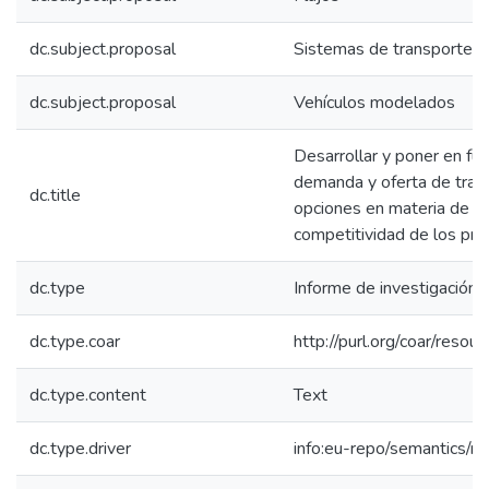
dc.subject.proposal
Sistemas de transporte
dc.subject.proposal
Vehículos modelados
Desarrollar y poner en f
demanda y oferta de tran
dc.title
opciones en materia de in
competitividad de los pr
dc.type
Informe de investigación
dc.type.coar
http://purl.org/coar/reso
dc.type.content
Text
dc.type.driver
info:eu-repo/semantics/re