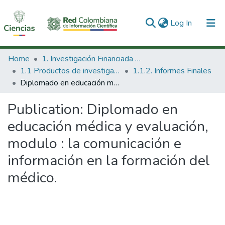
(current)
Log In
Communities & Collections
Home
1. Investigación Financiada con Recursos Públicos
1.1 Productos de investigación
1.1.2. Informes Finales
All of DSpace
Diplomado en educación médica y evaluación, modulo : la comunicación e información en la formación del médico.
Statistics
Publication:
Diplomado en
educación médica y evaluación,
modulo : la comunicación e
información en la formación del
médico.