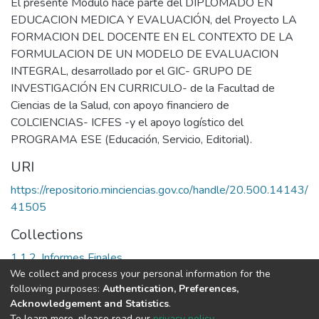
El presente Módulo hace parte del DIPLOMADO EN
EDUCACION MEDICA Y EVALUACIÓN, del Proyecto LA
FORMACION DEL DOCENTE EN EL CONTEXTO DE LA
FORMULACION DE UN MODELO DE EVALUACION
INTEGRAL, desarrollado por el GIC- GRUPO DE
INVESTIGACIÓN EN CURRICULO- de la Facultad de
Ciencias de la Salud, con apoyo financiero de
COLCIENCIAS- ICFES -y el apoyo logístico del
PROGRAMA ESE (Educación, Servicio, Editorial).
URI
https://repositorio.minciencias.gov.co/handle/20.500.14143/
41505
Collections
1.1.2. Informes Finales
We collect and process your personal information for the
following purposes:
Authentication, Preferences,
Full item page
Acknowledgement and Statistics
.
To learn more, please read our
privacy policy
.