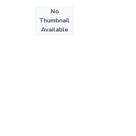
No
Date
Thumbnail
1987
Available