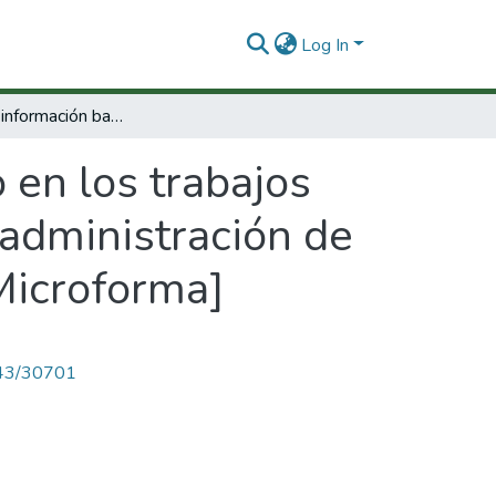
Log In
Sistema de información basado en los trabajos de grado de los egresados dela escuela de administración de negocios entre l983-l986 : estudio piloto [Microforma]
 en los trabajos
 administración de
[Microforma]
4143/30701