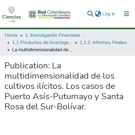
(current)
Log In
Communities & Collections
Home
1. Investigación Financiada con Recursos Públicos
1.1 Productos de investigación
1.1.2. Informes Finales
All of DSpace
La multidimensionalidad de los cultivos ilícitos. Los casos de Puerto Asís-Putumayo y Santa Rosa del Sur-Bolívar.
Statistics
Publication:
La
multidimensionalidad de los
cultivos ilícitos. Los casos de
Puerto Asís-Putumayo y Santa
Rosa del Sur-Bolívar.