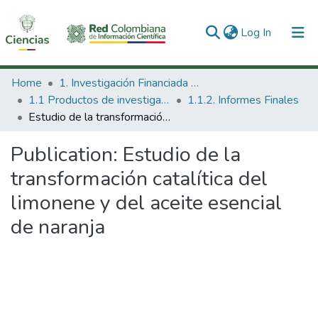
(current)
Log In
Communities & Collections
Home
1. Investigación Financiada con Recursos Públicos
1.1 Productos de investigación
1.1.2. Informes Finales
All of DSpace
Estudio de la transformación catalítica del limonene y del aceite esencial de naranja
Statistics
Publication:
Estudio de la
transformación catalítica del
limonene y del aceite esencial
de naranja