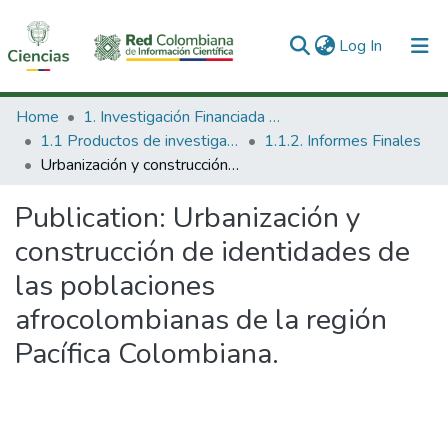
(current)
Log In
Communities & Collections
Home
1. Investigación Financiada con Recursos Públicos
1.1 Productos de investigación
1.1.2. Informes Finales
All of DSpace
Urbanización y construcción de identidades de las poblaciones afrocolombianas de la región Pacífica Colombiana.
Statistics
Publication:
Urbanización y
construcción de identidades de
las poblaciones
afrocolombianas de la región
Pacífica Colombiana.