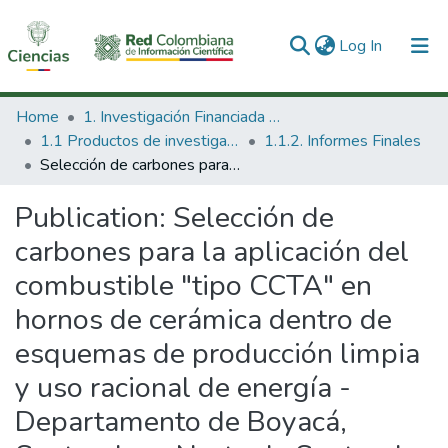
(current)
Log In
Communities & Collections
Home
1. Investigación Financiada con Recursos Públicos
1.1 Productos de investigación
1.1.2. Informes Finales
All of DSpace
Selección de carbones para la aplicación del combustible "tipo CCTA" en hornos de cerámica dentro de esquemas de producción limpia y uso racional de energía - Departamento de Boyacá, Santander y Norte de Santander
Statistics
Publication:
Selección de
carbones para la aplicación del
combustible "tipo CCTA" en
hornos de cerámica dentro de
esquemas de producción limpia
y uso racional de energía -
Departamento de Boyacá,