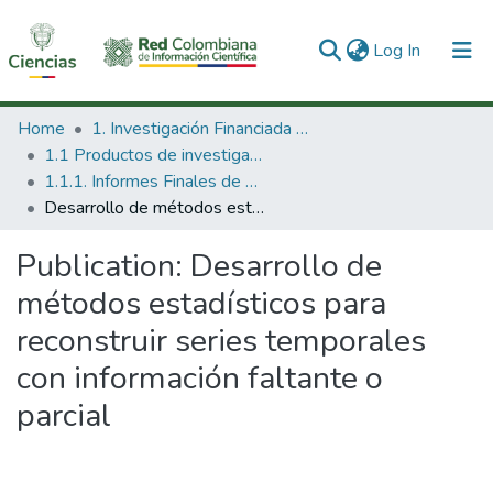
(current)
Log In
Communities & Collections
Home
1. Investigación Financiada con Recursos Públicos
1.1 Productos de investigación
All of DSpace
1.1.1. Informes Finales de Proyectos de Investigación
Desarrollo de métodos estadísticos para reconstruir series temporales con información faltante o parcial
Statistics
Publication:
Desarrollo de
métodos estadísticos para
reconstruir series temporales
con información faltante o
parcial