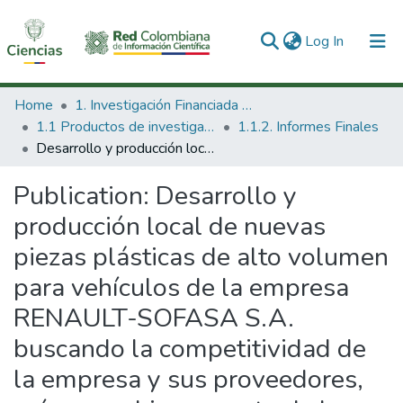
(current)
Log In
Communities & Collections
Home
1. Investigación Financiada con Recursos Públicos
1.1 Productos de investigación
1.1.2. Informes Finales
All of DSpace
Desarrollo y producción local de nuevas piezas plásticas de alto volumen para vehículos de la empresa RENAULT-SOFASA S.A. buscando la competitividad de la empresa y sus proveedores, así como el incremento de la integración a la cadena.
Statistics
Publication:
Desarrollo y
producción local de nuevas
piezas plásticas de alto volumen
para vehículos de la empresa
RENAULT-SOFASA S.A.
buscando la competitividad de
la empresa y sus proveedores,