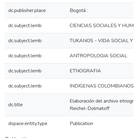
dc.publisher.place
Bogotá :
dc.subject.lemb
CIENCIAS SOCIALES Y HUM
dc.subject.lemb
TUKANOS - VIDA SOCIAL Y
dc.subject.lemb
ANTROPOLOGIA SOCIAL
dc.subject.lemb
ETNOGRAFIA
dc.subject.lemb
INDIGENAS COLOMBIANOS -
Elaboración del archivo etnográ
dc.title
Reichel-Dolmatoff
dspace.entity.type
Publication