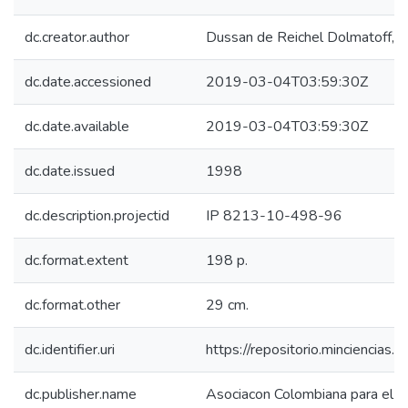
dc.creator.author
Dussan de Reichel Dolmatoff, Al
dc.date.accessioned
2019-03-04T03:59:30Z
dc.date.available
2019-03-04T03:59:30Z
dc.date.issued
1998
dc.description.projectid
IP 8213-10-498-96
dc.format.extent
198 p.
dc.format.other
29 cm.
dc.identifier.uri
https://repositorio.minciencia
dc.publisher.name
Asociacon Colombiana para el Av