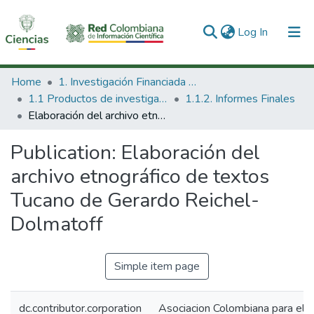
(current)
Log In
Communities & Collections
Home
1. Investigación Financiada con Recursos Públicos
1.1 Productos de investigación
1.1.2. Informes Finales
All of DSpace
Elaboración del archivo etnográfico de textos Tucano de Gerardo Reichel-Dolmatoff
Statistics
Publication:
Elaboración del
archivo etnográfico de textos
Tucano de Gerardo Reichel-
Dolmatoff
Simple item page
dc.contributor.corporation
Asociacion Colombiana para el A