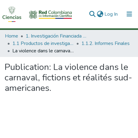
(current)
Log In
Communities & Collections
Home
1. Investigación Financiada con Recursos Públicos
1.1 Productos de investigación
1.1.2. Informes Finales
All of DSpace
La violence dans le carnaval, fictions et réalités sud-americanes.
Statistics
Publication:
La violence dans le
carnaval, fictions et réalités sud-
americanes.