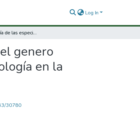
Log In
La taxonomía de las especies del genero millepora del Caribe y la influencia de la ecología en la formación de sus colonias
del genero
ología en la
4143/30780