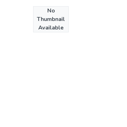
No
Date
Thumbnail
1987
Available