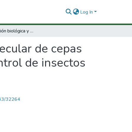
Log In
Caracterización biológica y molecular de cepas nativas de Basillus thuringiensis para el control de insectos plagas de la agricultura
lecular de cepas
ntrol de insectos
4143/32264