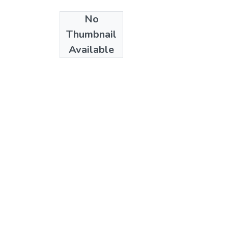
No
Date
Thumbnail
1999
Available