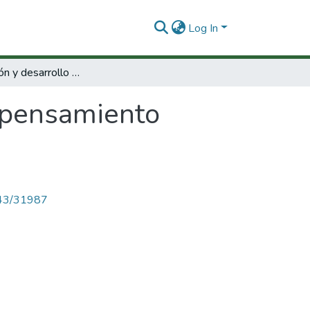
Log In
Manifestación y desarrollo del pensamiento matemático informal :
l pensamiento
4143/31987