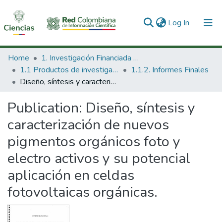
(current)
Log In
Communities & Collections
Home
1. Investigación Financiada con Recursos Públicos
1.1 Productos de investigación
1.1.2. Informes Finales
All of DSpace
Diseño, síntesis y caracterización de nuevos pigmentos orgánicos foto y electro activos y su potencial aplicación en celdas fotovoltaicas orgánicas.
Statistics
Publication:
Diseño, síntesis y
caracterización de nuevos
pigmentos orgánicos foto y
electro activos y su potencial
aplicación en celdas
fotovoltaicas orgánicas.