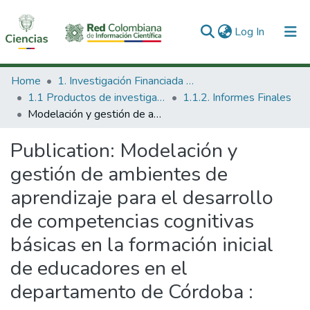
(current)
Log In
Communities & Collections
Home
1. Investigación Financiada con Recursos Públicos
1.1 Productos de investigación
1.1.2. Informes Finales
All of DSpace
Modelación y gestión de ambientes de aprendizaje para el desarrollo de competencias cognitivas básicas en la formación inicial de educadores en el departamento de Córdoba :
Statistics
Publication:
Modelación y
gestión de ambientes de
aprendizaje para el desarrollo
de competencias cognitivas
básicas en la formación inicial
de educadores en el
departamento de Córdoba :