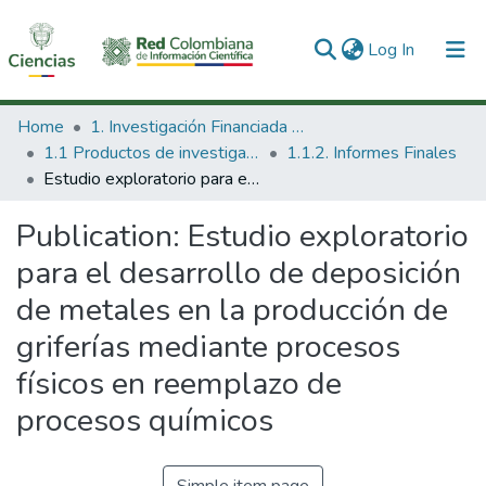
(current)
Log In
Communities & Collections
Home
1. Investigación Financiada con Recursos Públicos
1.1 Productos de investigación
1.1.2. Informes Finales
All of DSpace
Estudio exploratorio para el desarrollo de deposición de metales en la producción de griferías mediante procesos físicos en reemplazo de procesos químicos
Statistics
Publication:
Estudio exploratorio
para el desarrollo de deposición
de metales en la producción de
griferías mediante procesos
físicos en reemplazo de
procesos químicos