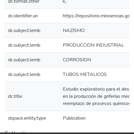
dc.format.other
il.,
dc.identifier.uri
https://repositorio.minciencias.
dc.subject.lemb
NAZISMO
dc.subject.lemb
PRODUCCION INDUSTRIAL
dc.subject.lemb
CORROSION
dc.subject.lemb
TUBOS METALICOS
Estudio exploratorio para el desa
dc.title
en la producción de griferías medi
reemplazo de procesos químicos
dspace.entity.type
Publication
Collections