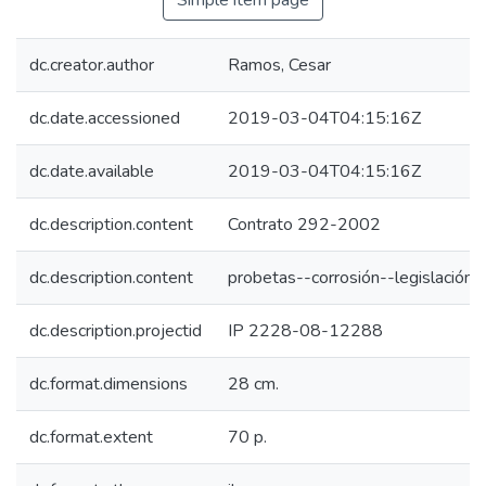
Simple item page
dc.creator.author
Ramos, Cesar
dc.date.accessioned
2019-03-04T04:15:16Z
dc.date.available
2019-03-04T04:15:16Z
dc.description.content
Contrato 292-2002
dc.description.content
probetas--corrosión--legislación
dc.description.projectid
IP 2228-08-12288
dc.format.dimensions
28 cm.
dc.format.extent
70 p.