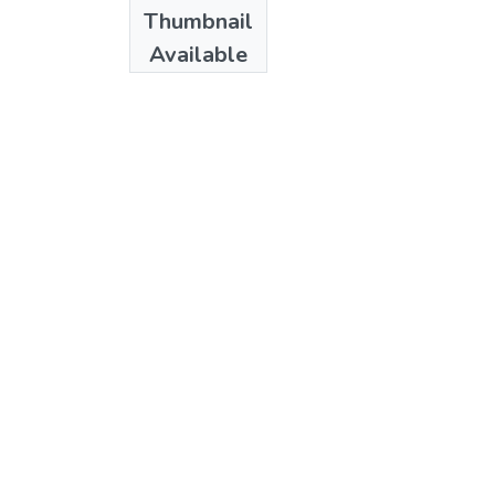
Date
Thumbnail
1971
Available