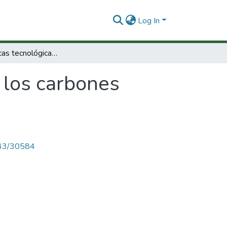
Log In
Características tecnológicas de los carbones colombianos
e los carbones
4143/30584