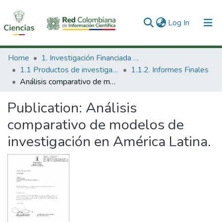
(current)
Log In
Communities & Collections
Home
1. Investigación Financiada con Recursos Públicos
1.1 Productos de investigación
1.1.2. Informes Finales
All of DSpace
Análisis comparativo de modelos de investigación en América Latina.
Statistics
Publication:
Análisis
comparativo de modelos de
investigación en América Latina.