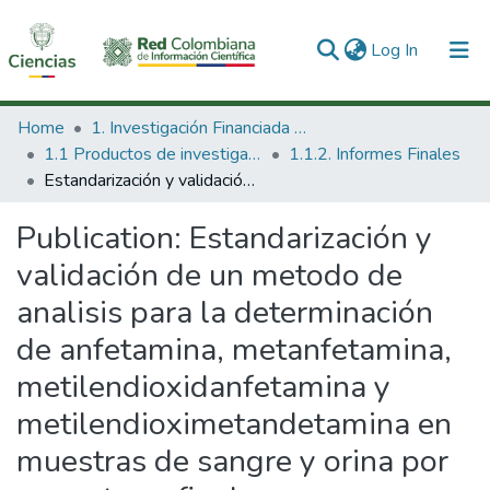
(current)
Log In
Communities & Collections
Home
1. Investigación Financiada con Recursos Públicos
1.1 Productos de investigación
1.1.2. Informes Finales
All of DSpace
Estandarización y validación de un metodo de analisis para la determinación de anfetamina, metanfetamina, metilendioxidanfetamina y metilendioximetandetamina en muestras de sangre y orina por cromatografia de gases con detector NPD y MSD
Statistics
Publication:
Estandarización y
validación de un metodo de
analisis para la determinación
de anfetamina, metanfetamina,
metilendioxidanfetamina y
metilendioximetandetamina en
muestras de sangre y orina por