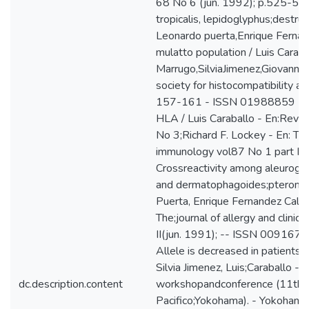
68 No 6 (jun. 1992); p.525-529
tropicalis, lepidoglyphus;destru
Leonardo puerta,Enrique Fernande
mulatto population / Luis Carabal
Marrugo,SilviaJimenez,Giovanna 
society for histocompatibility 
157-161 - ISSN 01988859 -;Gen
HLA / Luis Caraballo - En:Revis
No 3;Richard F. Lockey - En: The 
immunology vol87 No 1 part II 
Crossreactivity among aleurogl
and dermatophagoides;pteronyss
Puerta, Enrique Fernandez Calda
The;journal of allergy and clini
II(jun. 1991); -- ISSN 0091
Allele is decreased in patients 
Silvia Jimenez, Luis;Caraballo - E
dc.description.content
workshopandconference (11th n
Pacifico;Yokohama). - Yokohama 