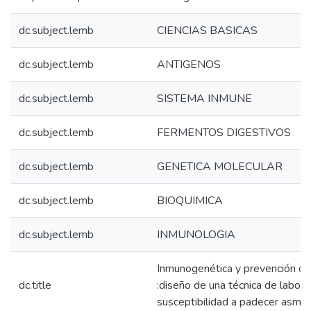
dc.subject.lemb
CIENCIAS BASICAS
dc.subject.lemb
ANTIGENOS
dc.subject.lemb
SISTEMA INMUNE
dc.subject.lemb
FERMENTOS DIGESTIVOS
dc.subject.lemb
GENETICA MOLECULAR
dc.subject.lemb
BIOQUIMICA
dc.subject.lemb
INMUNOLOGIA
Inmunogenética y prevención de
dc.title
:diseño de una técnica de labora
susceptibilidad a padecer asma 