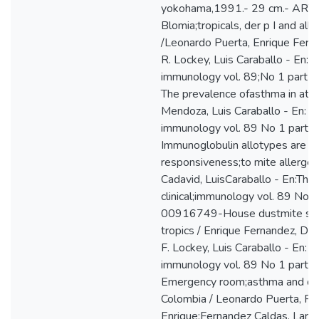
yokohama,1991.- 29 cm.- ART
Blomia;tropicals, der p I and al
/Leonardo Puerta, Enrique Ferna
R. Lockey, Luis Caraballo - En: Th
immunology vol. 89;No 1 part I
The prevalence ofasthma in atropi
Mendoza, Luis Caraballo - En: The
immunology vol. 89 No 1 part I
Immunoglobulin allotypes are n
responsiveness;to mite allergen
Cadavid, LuisCaraballo - En:The 
clinical;immunology vol. 89 No 1 
00916749-House dustmite sensit
tropics / Enrique Fernandez, Di
F. Lockey, Luis Caraballo - En: Th
immunology vol. 89 No 1 part I
Emergency room;asthma and dom
Colombia / Leonardo Puerta, Ro
Enrique;Fernandez Caldas, Larry G