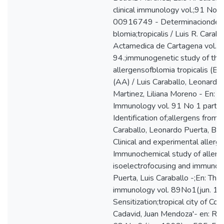
clinical immunology vol.;91 No 1 
00916749 - Determinacionde las
blomia;tropicalis / Luis R. Carab
Actamedica de Cartagena vol. 
94.;immunogenetic study of the
allergensofblomia tropicalis (BT)
(AA) / Luis Caraballo, Leonardo 
Martinez, Liliana Moreno - En: Th
Immunology vol. 91 No 1 partII
Identification of;allergens from t
Caraballo, Leonardo Puerta, Beat
Clinical and experimental aller
Immunochemical study of allerge
isoelectrofocusing and immunobl
Puerta, Luis Caraballo -;En: The j
immunology vol. 89No1(jun. 1
Sensitization;tropical city of Co
Cadavid, Juan Mendoza'- en: Repr