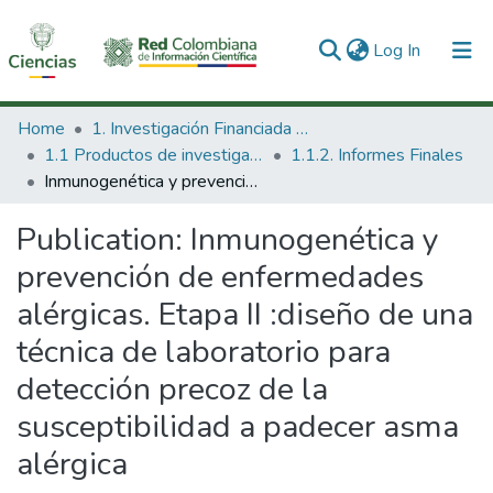
(current)
Log In
Communities & Collections
Home
1. Investigación Financiada con Recursos Públicos
1.1 Productos de investigación
1.1.2. Informes Finales
All of DSpace
Inmunogenética y prevención de enfermedades alérgicas. Etapa II :diseño de una técnica de laboratorio para detección precoz de la susceptibilidad a padecer asma alérgica
Statistics
Publication:
Inmunogenética y
prevención de enfermedades
alérgicas. Etapa II :diseño de una
técnica de laboratorio para
detección precoz de la
susceptibilidad a padecer asma
alérgica