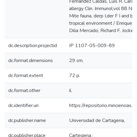
Fernandez Caldas, Luis R. Carabal
allergy Clin. Immunol;vol 88 N
Mite fauna, derp I,der F I and blo
tropical environment / Enrique 
Dilia Mercado, Richard F. Jockey,
dc.description.projectid
IP 1107-05-009-89
dc.format.dimensions
29 cm.
dc.format.extent
72 p.
dc.format.other
il.
dc.identifier.uri
https://repositorio.minciencia
dc.publisher.name
Universidad de Cartagena,
dc.publisher.place
Cartegena :