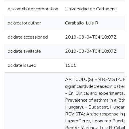
dc.contributor.corporation
Universidad de Cartagena.
dc.creator.author
Caraballo, Luis R
dc.date.accessioned
2019-03-04T04:10:07Z
dc.date.available
2019-03-04T04:10:07Z
dc.date.issued
1995
ARTICULO(S) EN REVISTA: Fre
significantlydecreasedin patient
- En: Clinical and experimental 
Prevalence of asthma in a;(8th 
Hungary). - Budapest, Hungary
REVISTA: An;ige response in pati
LazaroPerez, Leonardo Puerta, A
Beatriz Martinez, Luis R. Caballe