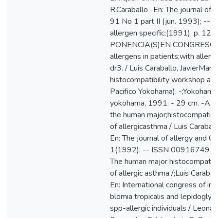
R.Caraballo -En: The journal of a
91 No 1 part II (jun. 1993); -
allergen specific;(1991); p. 
PONENCIA(S)EN CONGRESO: Hy
allergens in patients;with aller
dr3. / Luis Caraballo, JavierMarru
histocompatibility workshop an
Pacifico Yokohama). -;Yokohama 
yokohama, 1991. - 29 cm. -AR
the human major;histocompatibi
of allergicasthma / Luis Caraball
En: The journal of allergy and C
1(1992); -- ISSN 00916749
The human major histocompatib
of allergic asthma /;Luis Caraball
En: International congress of 
blomia tropicalis and lepidogly
spp-allergic individuals / Leona