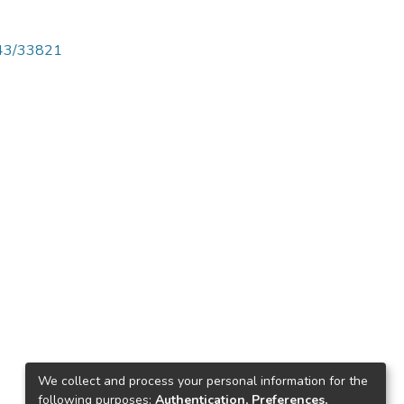
4143/33821
We collect and process your personal information for the
following purposes:
Authentication, Preferences,