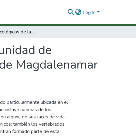
Log In
Aspectos ecológicos de la comunidad de zooplantación nerítico en el Departamento de Magdalenamar Caribe Colombiano.
unidad de
o de Magdalenamar
o particularmente ubicada en el
dad incluye ademas de los
en alguna de sus faces de vida
nicos; también los vertebrados,
ntran formado parte de esta.