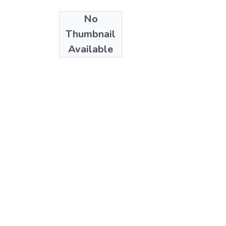
No
Date
Thumbnail
1994
Available