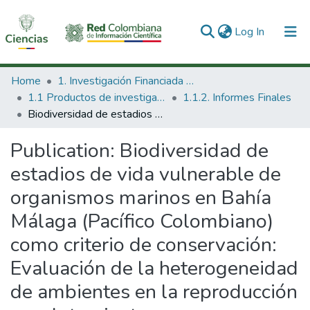
(current)
Log In
Communities & Collections
Home
1. Investigación Financiada con Recursos Públicos
1.1 Productos de investigación
1.1.2. Informes Finales
All of DSpace
Biodiversidad de estadios de vida vulnerable de organismos marinos en Bahía Málaga (Pacífico Colombiano) como criterio de conservación: Evaluación de la heterogeneidad de ambientes en la reproducción y reclutamiento.
Statistics
Publication:
Biodiversidad de
estadios de vida vulnerable de
organismos marinos en Bahía
Málaga (Pacífico Colombiano)
como criterio de conservación:
Evaluación de la heterogeneidad
de ambientes en la reproducción