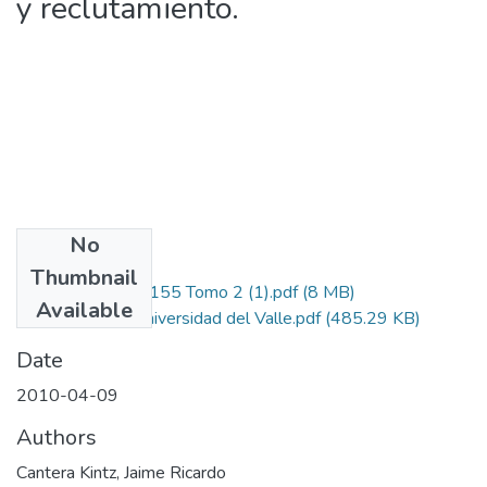
y reclutamiento.
No
Files
Thumbnail
1106-405-20155 Tomo 2 (1).pdf
(8 MB)
Available
Autorizacion Universidad del Valle.pdf
(485.29 KB)
Date
2010-04-09
Authors
Cantera Kintz, Jaime Ricardo