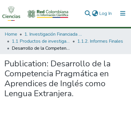
(current)
Log In
Communities & Collections
Home
1. Investigación Financiada con Recursos Públicos
1.1 Productos de investigación
1.1.2. Informes Finales
All of DSpace
Desarrollo de la Competencia Pragmática en Aprendices de Inglés como Lengua Extranjera.
Statistics
Publication:
Desarrollo de la
Competencia Pragmática en
Aprendices de Inglés como
Lengua Extranjera.