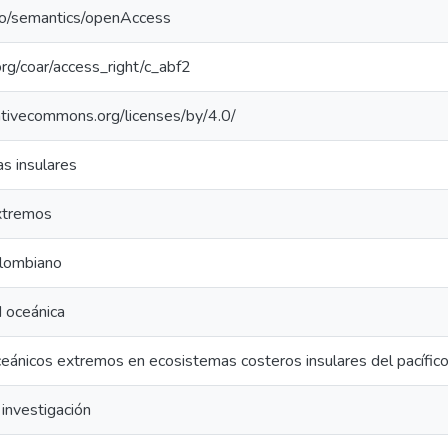
po/semantics/openAccess
.org/coar/access_right/c_abf2
eativecommons.org/licenses/by/4.0/
s insulares
xtremos
olombiano
d oceánica
eánicos extremos en ecosistemas costeros insulares del pacífico
investigación