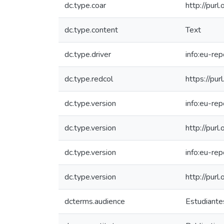
dc.type.coar
http://purl
dc.type.content
Text
dc.type.driver
info:eu-re
dc.type.redcol
https://pur
dc.type.version
info:eu-re
dc.type.version
http://pur
dc.type.version
info:eu-re
dc.type.version
http://pur
dcterms.audience
Estudiantes