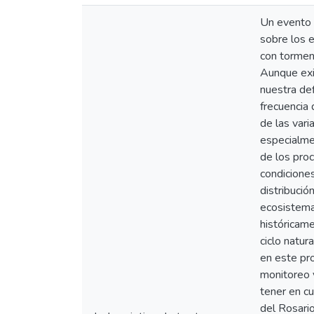
Un evento 
sobre los 
con tormen
Aunque exis
nuestra def
frecuencia 
de las vari
especialme
de los proc
condicione
distribució
ecosistemas
históricam
ciclo natur
en este pr
monitoreo y
tener en cu
del Rosari