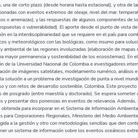
 una de corto plazo (desde horaria hasta estacional), y otra de la
acionadas con eventos extremos de oleaje, nivel del mar, tempera
tos o amenazas), y las respuestas de algunos componentes de lo
respuestas o vulnerabilidad). El aporte desde el punto de vista de 
sión en la interdisciplinariedad que se requiere en el país para com
cos y meteorológicos con las biológicas, como insumo para soluci
y ambiental de las regiones involucradas (elaboración de mapas 
na mayor permanencia y sostenibilidad de los ecosistemas). En el
ón de la Universidad Nacional de Colombia e investigadores intern
tación de imágenes satelitales, modelamiento numérico, análisis 
 la solución a un problema de investigación de punta a nivel mundi
 y con retos de desarrollo sostenible, Colombia. Este proyecto c
s de posgrado (entre maestría y doctorado). Se espera someter al
os y presentar dos ponencias en eventos de relevancia. Además, 
n obtenida para incorporar en el Sistema de Información Ambient
 para Corporaciones Regionales, Ministerio del Medio Ambiente
rigida a la gestión y otro con metodologías sencillas que den con
ner un sistema de información sobre los eventos oceánicos extr