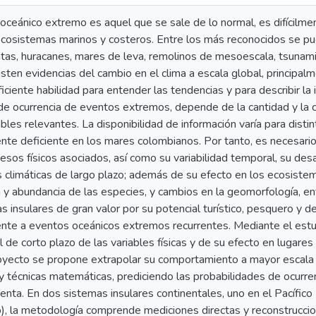
oceánico extremo es aquel que se sale de lo normal, es difícilme
ecosistemas marinos y costeros. Entre los más reconocidos se p
tas, huracanes, mares de leva, remolinos de mesoescala, tsunami
ten evidencias del cambio en el clima a escala global, principal
iciente habilidad para entender las tendencias y para describir la 
de ocurrencia de eventos extremos, depende de la cantidad y la c
ables relevantes. La disponibilidad de información varía para disti
nte deficiente en los mares colombianos. Por tanto, es necesari
esos físicos asociados, así como su variabilidad temporal, su desa
s climáticas de largo plazo; además de su efecto en los ecosiste
n y abundancia de las especies, y cambios en la geomorfología, e
 insulares de gran valor por su potencial turístico, pesquero y 
ente a eventos oceánicos extremos recurrentes. Mediante el est
al de corto plazo de las variables físicas y de su efecto en lugare
oyecto se propone extrapolar su comportamiento a mayor escala 
 técnicas matemáticas, prediciendo las probabilidades de ocurren
enta. En dos sistemas insulares continentales, uno en el Pacífico (
o), la metodología comprende mediciones directas y reconstruccio