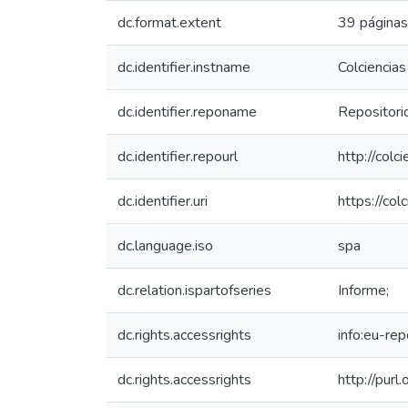
dc.format.extent
39 páginas
dc.identifier.instname
Colciencias
dc.identifier.reponame
Repositorio
dc.identifier.repourl
http://colc
dc.identifier.uri
https://co
dc.language.iso
spa
dc.relation.ispartofseries
Informe;
dc.rights.accessrights
info:eu-re
dc.rights.accessrights
http://purl