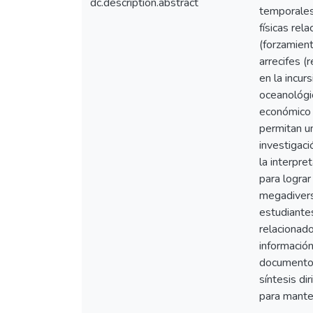
dc.description.abstract
temporales,
físicas rel
(forzamien
arrecifes (
en la incur
oceanológi
económico 
permitan u
investigaci
la interpre
para lograr
megadiverso
estudiante
relacionad
informació
documentos
síntesis di
para mante