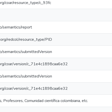
.org/coar/resource_type/c_93fc
po/semantics/report
l.org/redcol/resource_type/PID
po/semantics/submittedVersion
l.org/coar/version/c_71e4c1898caa6e32
po/semantics/submittedVersion
l.org/coar/version/c_71e4c1898caa6e32
, Profesores, Comunidad científica colombiana, etc.