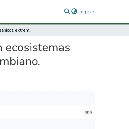
Log In
Eventos oceánicos extremos en ecosistemas costeros insulares del pacífico y caribe colombiano.
n ecosistemas
ombiano.
spa