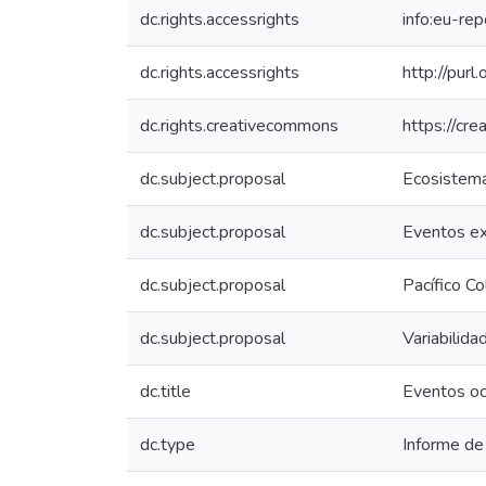
dc.rights.accessrights
info:eu-re
dc.rights.accessrights
http://purl
dc.rights.creativecommons
https://cr
dc.subject.proposal
Ecosistema
dc.subject.proposal
Eventos e
dc.subject.proposal
Pacífico C
dc.subject.proposal
Variabilida
dc.title
Eventos oc
dc.type
Informe de 