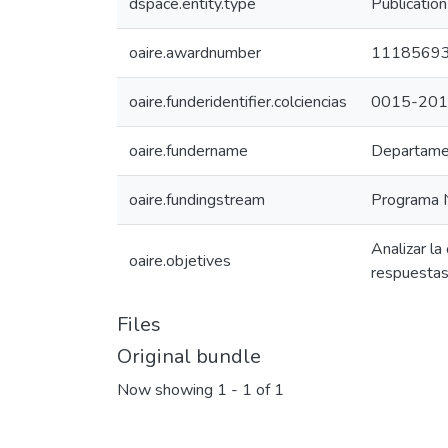
dspace.entity.type
Publication
oaire.awardnumber
1118569
oaire.funderidentifier.colciencias
0015-20
oaire.fundername
Departamen
oaire.fundingstream
Programa N
Analizar la
oaire.objetives
respuestas
Files
Original bundle
Now showing
1 - 1 of 1