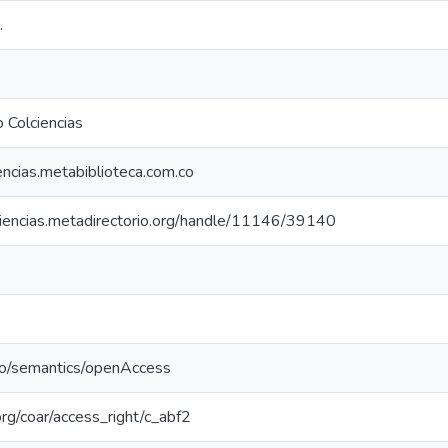
.
 Colciencias
iencias.metabiblioteca.com.co
lciencias.metadirectorio.org/handle/11146/39140
po/semantics/openAccess
.org/coar/access_right/c_abf2