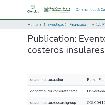
Communities & Col
Home
1. Investigación Financiada con Recursos Públicos
Publication:
Event
costeros insulares
dc.contributor.author
Bernal Fra
dc.contributor.corporatename
Universida
dc.contributor.researchgroup
COL00412