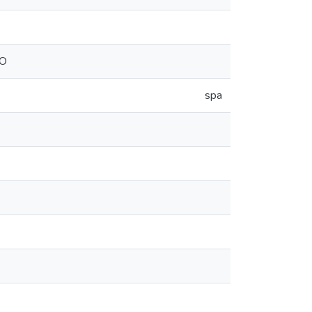
SO
spa