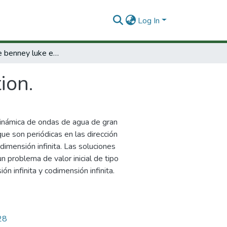
Log In
Study of the benney luke equation.
ion.
dinámica de ondas de agua de gran
ue son periódicas en las dirección
dimensión infinita. Las soluciones
n problema de valor inicial de tipo
ón infinita y codimensión infinita.
28