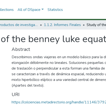
lections
All of DSpace
Statistics
1.1 Productos de investigación
1.1.2. Informes Finales
of the benney luke equat
Abstract
Describimos ondas viajeras en un modelo básico para la 
elongación débilmente no lineales. Soluciones pequeñas q
de traslación o perpendicular a esta forman una familia de 
se caracterizan a través de dinámica espacial, reduciendo u
mixto hiperbólico elíptico a una variedad central de dimensi
(Apartes del texto).
URI
https://colciencias.metadirectorio.org/handle/11146/379