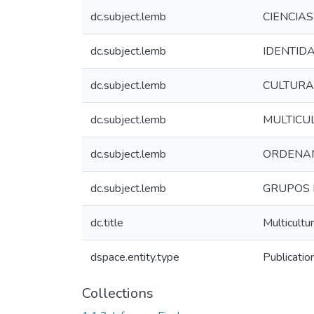
dc.subject.lemb
CIENCIA
dc.subject.lemb
IDENTID
dc.subject.lemb
CULTURA
dc.subject.lemb
MULTICU
dc.subject.lemb
ORDENAM
dc.subject.lemb
GRUPOS 
dc.title
Multicultu
dspace.entity.type
Publicatio
Collections