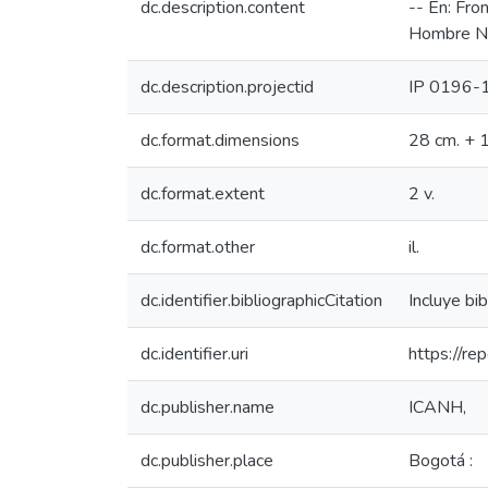
dc.description.content
-- En: Fro
Hombre Nu
dc.description.projectid
IP 0196-
dc.format.dimensions
28 cm. + 
dc.format.extent
2 v.
dc.format.other
il.
dc.identifier.bibliographicCitation
Incluye bib
dc.identifier.uri
https://r
dc.publisher.name
ICANH,
dc.publisher.place
Bogotá :