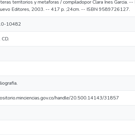
nteras territorios y metaforas / compiladopor Clara Ines Garcia. --
evo Editores, 2003. -- 417 p. ;24cm. -- ISBN 9589726127.
10-10482
1 CD.
liografia.
epositorio.minciencias.gov.co/handle/20.500.14143/31857