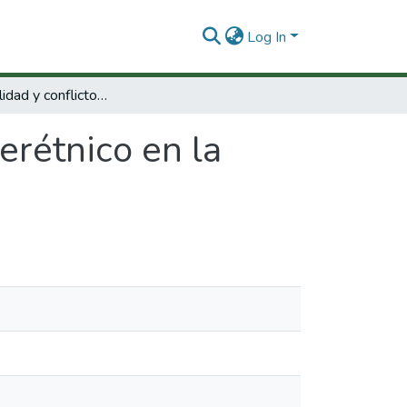
Log In
Multiculturalidad y conflicto interétnico en la Amazonía occidental colombiana
terétnico en la