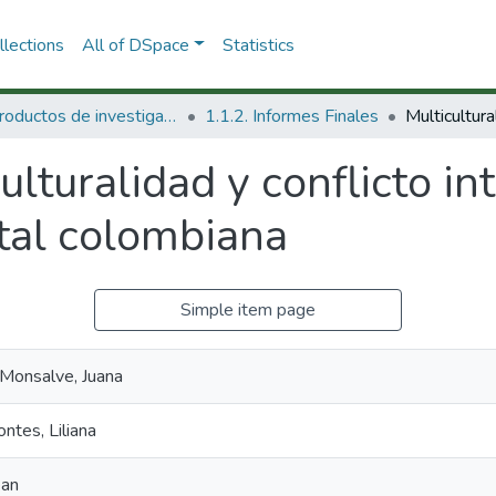
lections
All of DSpace
Statistics
1.1 Productos de investigación
1.1.2. Informes Finales
ulturalidad y conflicto in
tal colombiana
Simple item page
 Monsalve, Juana
tes, Liliana
ean