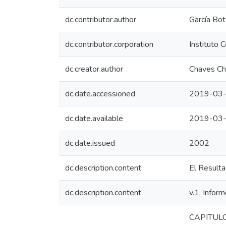
dc.contributor.author
García Bot
dc.contributor.corporation
Instituto 
dc.creator.author
Chaves Ch
dc.date.accessioned
2019-03-
dc.date.available
2019-03-
dc.date.issued
2002
dc.description.content
El Result
dc.description.content
v.1. Inform
CAPITULO(