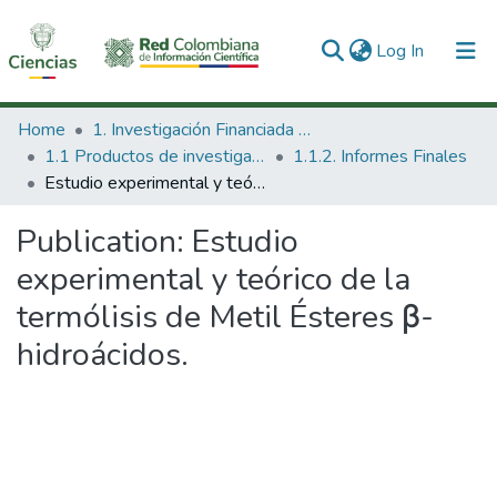
(current)
Log In
Communities & Collections
Home
1. Investigación Financiada con Recursos Públicos
1.1 Productos de investigación
1.1.2. Informes Finales
All of DSpace
Estudio experimental y teórico de la termólisis de Metil Ésteres β- hidroácidos.
Statistics
Publication:
Estudio
experimental y teórico de la
termólisis de Metil Ésteres β-
hidroácidos.