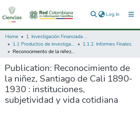
(current)
Log In
Communities & Collections
Home
1. Investigación Financiada con Recursos Públicos
1.1 Productos de investigación
1.1.2. Informes Finales
All of DSpace
Reconocimiento de la niñez, Santiago de Cali 1890-1930 : instituciones, subjetividad y vida cotidiana
Statistics
Publication:
Reconocimiento de
la niñez, Santiago de Cali 1890-
1930 : instituciones,
subjetividad y vida cotidiana