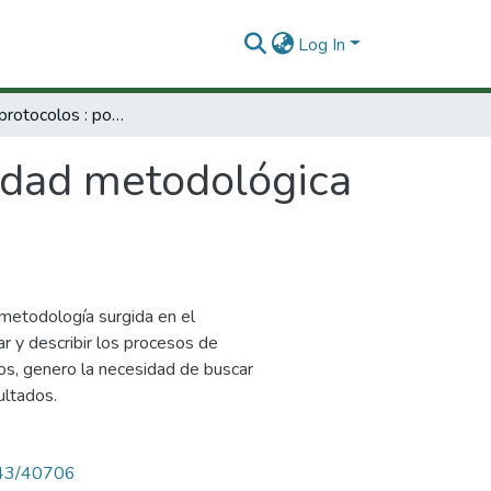
Log In
Análisis de protocolos : posibilidad metodológica para el estudio de procesos cognitivos.
lidad metodológica
 metodología surgida en el
icar y describir los procesos de
os, genero la necesidad de buscar
ultados.
4143/40706