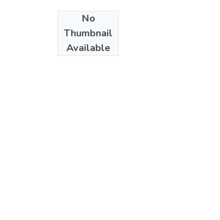
No
Date
Thumbnail
1991
Available