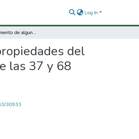
Log In
El descubrimiento de algunas propiedades del campo gravitacional por parte del niño entre las 37 y 68 semanas fase ii
propiedades del
e las 37 y 68
4143/30933