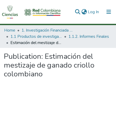
(current)
Log In
Communities & Collections
Home
1. Investigación Financiada con Recursos Públicos
1.1 Productos de investigación
1.1.2. Informes Finales
All of DSpace
Estimación del mestizaje de ganado criollo colombiano
Statistics
Publication:
Estimación del
mestizaje de ganado criollo
colombiano