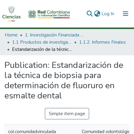
(current)
Log In
Communities & Collections
Home
1. Investigación Financiada con Recursos Públicos
1.1 Productos de investigación
1.1.2. Informes Finales
All of DSpace
Estandarización de la técnica de biopsia para determinación de fluoruro en esmalte dental
Statistics
Publication:
Estandarización de
la técnica de biopsia para
determinación de fluoruro en
esmalte dental
Simple item page
col.comunidadvinculada
Comunidad odontológica