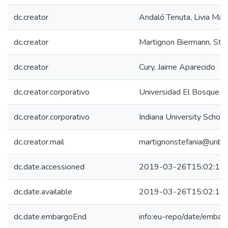
dc.creator
Andaló Tenuta, Livia Mari
dc.creator
Martignon Biermann, Stef
dc.creator
Cury, Jaime Aparecido
dc.creator.corporativo
Universidad El Bosque -
dc.creator.corporativo
Indiana University School
dc.creator.mail
martignonstefania@unbo
dc.date.accessioned
2019-03-26T15:02:12
dc.date.available
2019-03-26T15:02:12
dc.date.embargoEnd
info:eu-repo/date/emb