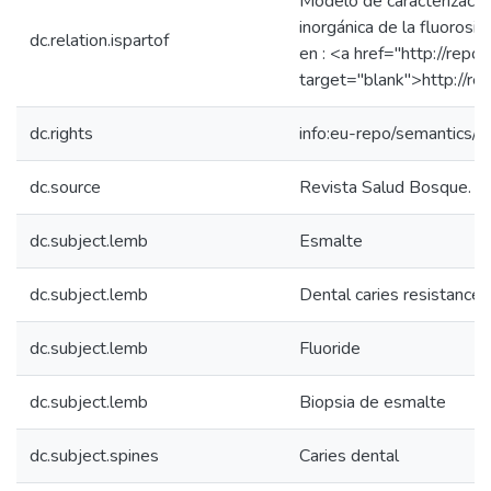
Modelo de caracterización
inorgánica de la fluorosi
dc.relation.ispartof
en : <a href="http://rep
target="blank">http://re
dc.rights
info:eu-repo/semantics
dc.source
Revista Salud Bosque. V
dc.subject.lemb
Esmalte
dc.subject.lemb
Dental caries resistance
dc.subject.lemb
Fluoride
dc.subject.lemb
Biopsia de esmalte
dc.subject.spines
Caries dental