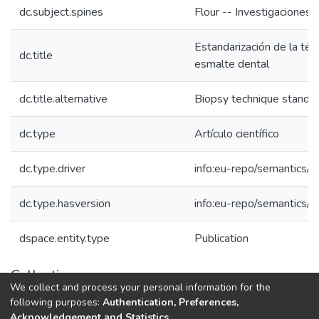
dc.subject.spines
Flour -- Investigaciones
Estandarización de la téc
dc.title
esmalte dental
dc.title.alternative
Biopsy technique standar
dc.type
Artículo científico
dc.type.driver
info:eu-repo/semantics/ar
dc.type.hasversion
info:eu-repo/semantics/p
dspace.entity.type
Publication
Collections
We collect and process your personal information for the
1.1.2. Informes Finales
following purposes:
Authentication, Preferences,
Acknowledgement and Statistics
.