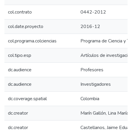
col.contrato
0442-2012
col.date.proyecto
2016-12
col.programa.colciencias
Programa de Ciencia y Te
col.tipo.esp
Artículos de investigació
dc.audience
Profesores
dc.audience
Investigadores
dc.coverage.spatial
Colombia
dc.creator
Marín Gallón, Lina María
dc.creator
Castellanos, Jaime Eduar