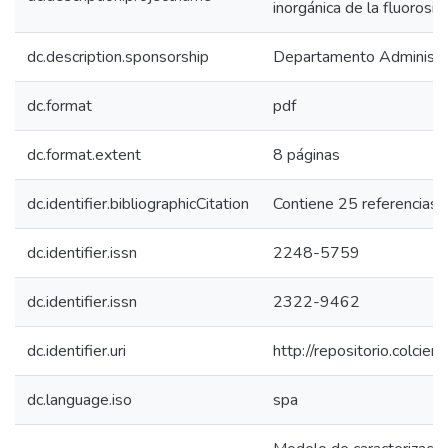
inorgánica de la fluorosis
dc.description.sponsorship
Departamento Administrat
dc.format
pdf
dc.format.extent
8 páginas
dc.identifier.bibliographicCitation
Contiene 25 referencias 
dc.identifier.issn
2248-5759
dc.identifier.issn
2322-9462
dc.identifier.uri
http://repositorio.colci
dc.language.iso
spa