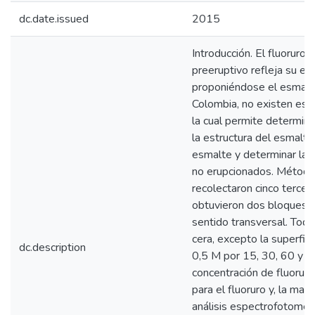
dc.date.issued
2015
Introducción. El fluoruro
preeruptivo refleja su ex
proponiéndose el esmalte
Colombia, no existen est
la cual permite determina
la estructura del esmalte 
esmalte y determinar la 
no erupcionados. Métodos
recolectaron cinco terce
obtuvieron dos bloques de
sentido transversal. Toda
cera, excepto la superfic
dc.description
0,5 M por 15, 30, 60 y 1
concentración de fluoruro
para el fluoruro y, la ma
análisis espectrofotométr