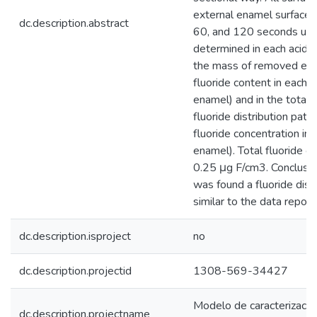
external enamel surface 
dc.description.abstract
60, and 120 seconds unde
determined in each acid e
the mass of removed enam
fluoride content in each
enamel) and in the total
fluoride distribution patt
fluoride concentration i
enamel). Total fluoride 
0.25 μg F/cm3. Conclusio
was found a fluoride dist
similar to the data reporte
dc.description.isproject
no
dc.description.projectid
1308-569-34427
Modelo de caracterización
dc.description.projectname