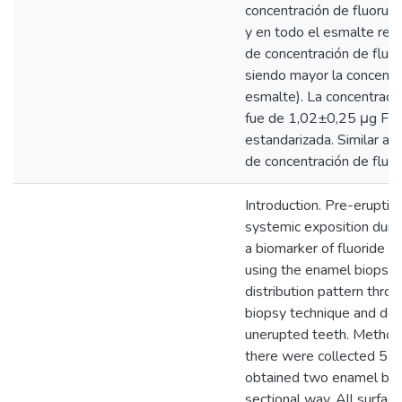
concentración de fluorur
y en todo el esmalte rem
de concentración de fluoru
siendo mayor la concentr
esmalte). La concentraci
fue de 1,02±0,25 μg F/cm
estandarizada. Similar a l
de concentración de fluoru
Introduction. Pre-eruptive
systemic exposition duri
a biomarker of fluoride e
using the enamel biopsy t
distribution pattern thr
biopsy technique and det
unerupted teeth. Methods
there were collected 5 t
obtained two enamel block
sectional way. All surfac