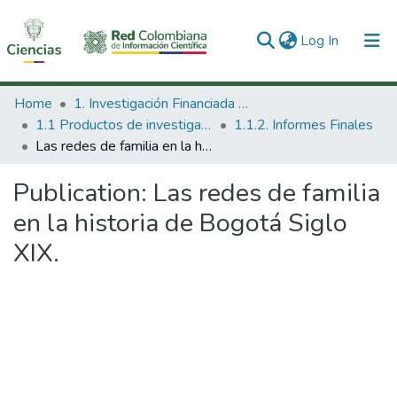
(current)
Log In
Communities & Collections
Home
1. Investigación Financiada con Recursos Públicos
1.1 Productos de investigación
1.1.2. Informes Finales
All of DSpace
Las redes de familia en la historia de Bogotá Siglo XIX.
Statistics
Publication:
Las redes de familia
en la historia de Bogotá Siglo
XIX.