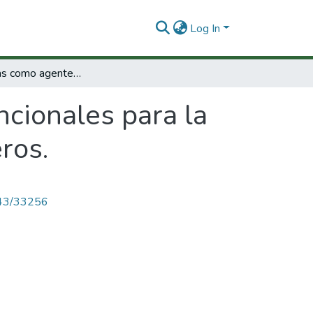
Log In
Las hormigas como agentes funcionales para la recuperación ecológica de sistemas ganaderos.
cionales para la
ros.
4143/33256