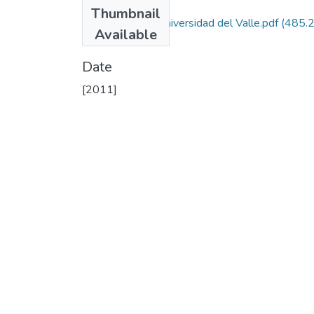
Files
Thumbnail
Autorizacion Universidad del Valle.pdf
(485.
Available
KB)
Date
[2011]