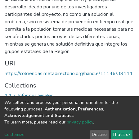
desarrollo ideado por uno de los investigadores
participantes del proyecto, no como una solución al
problema, sino un sistema de prevención en tiempo real que
permita a la población tomar las medidas necesarias para no
ser afectados por los arroyos de las diferentes zonas,
mientras se genera una solución definitiva que integre los
grupos estatales de la Región.
URI
https://colciencias.metadirectorio.org/handle/11146/39111
Collections
1.1.2. Informes Finales
We collect and process your personal information for the
following purposes:
Authentication, Preferences,
Full item page
Acknowledgement and Statistics
.
To learn more, please read our
privacy policy
.
DSpace software
copyright © 2002-2026
LYRASIS
Cookie
Privacy
End User
Send
Customize
Decline
That's ok