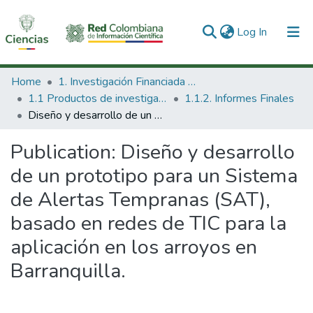
(current)
Log In
Communities & Collections
Home
1. Investigación Financiada con Recursos Públicos
1.1 Productos de investigación
1.1.2. Informes Finales
All of DSpace
Diseño y desarrollo de un prototipo para un Sistema de Alertas Tempranas (SAT), basado en redes de TIC para la aplicación en los arroyos en Barranquilla.
Statistics
Publication:
Diseño y desarrollo
de un prototipo para un Sistema
de Alertas Tempranas (SAT),
basado en redes de TIC para la
aplicación en los arroyos en
Barranquilla.