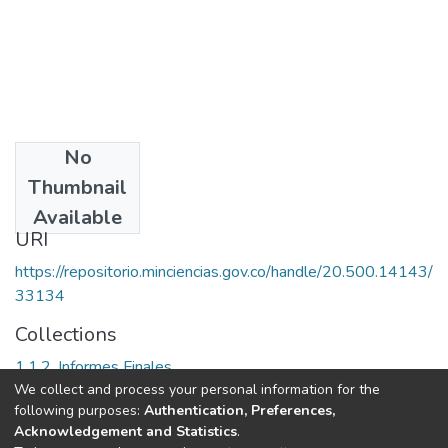
No
Date
Thumbnail
2002
Available
URI
https://repositorio.minciencias.gov.co/handle/20.500.14143/
33134
Collections
1.1.2. Informes Finales
We collect and process your personal information for the
following purposes:
Authentication, Preferences,
Full item page
Acknowledgement and Statistics
.