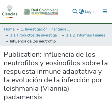
(current)
Log In
Communities & Collections
Home
1. Investigación Financiada con Recursos Públicos
1.1 Productos de investigación
1.1.2. Informes Finales
All of DSpace
Influencia de los neutrofilos y eosinofilos sobre la respuesta inmune adaptativa y la evolución de la infección por leishmania (Viannia) padamensis
Statistics
Publication:
Influencia de los
neutrofilos y eosinofilos sobre la
respuesta inmune adaptativa y
la evolución de la infección por
leishmania (Viannia)
padamensis