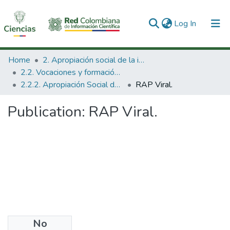
(current)
Log In
Communities & Collections
Home
2. Apropiación social de la información en Ciencia Tecnología e Innovación
2.2. Vocaciones y formación de la CTeI
All of DSpace
2.2.2. Apropiación Social del Conocimiento
RAP Viral.
Statistics
Publication:
RAP Viral.
No
Files