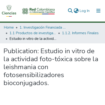
(current)
Log In
Communities & Collections
Home
1. Investigación Financiada con Recursos Públicos
1.1 Productos de investigación
1.1.2. Informes Finales
All of DSpace
Estudio in vitro de la actividad foto-tóxica sobre la leishmania con fotosensibilizadores bioconjugados.
Statistics
Publication:
Estudio in vitro de
la actividad foto-tóxica sobre la
leishmania con
fotosensibilizadores
bioconjugados.