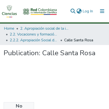
(current)
Log In
Communities & Collections
Home
2. Apropiación social de la información en Ciencia Tecnología e Innovación
2.2. Vocaciones y formación de la CTeI
All of DSpace
2.2.2. Apropiación Social del Conocimiento
Calle Santa Rosa
Statistics
Publication:
Calle Santa Rosa
No
Files