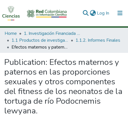
(current)
Log In
Communities & Collections
Home
1. Investigación Financiada con Recursos Públicos
1.1 Productos de investigación
1.1.2. Informes Finales
All of DSpace
Efectos maternos y paternos en las proporciones sexuales y otros componentes del fitness de los neonatos de la tortuga de río Podocnemis lewyana.
Statistics
Publication:
Efectos maternos y
paternos en las proporciones
sexuales y otros componentes
del fitness de los neonatos de la
tortuga de río Podocnemis
lewyana.