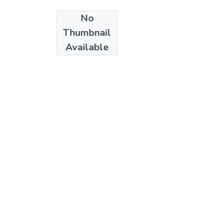
No
Date
Thumbnail
2001
Available