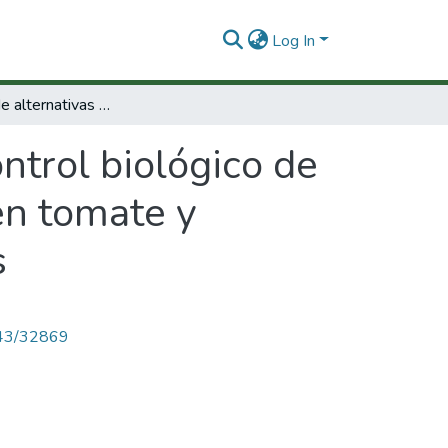
Log In
Búsqueda de alternativas de control biológico de los principales patógenos en postcosecha en tomate y papaya mediante la utilización de levaduras
ntrol biológico de
en tomate y
s
4143/32869