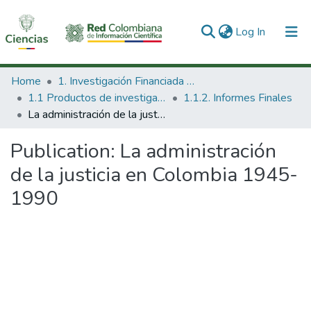
(current)
Log In
Communities & Collections
Home
1. Investigación Financiada con Recursos Públicos
1.1 Productos de investigación
1.1.2. Informes Finales
All of DSpace
La administración de la justicia en Colombia 1945-1990
Statistics
Publication:
La administración
de la justicia en Colombia 1945-
1990