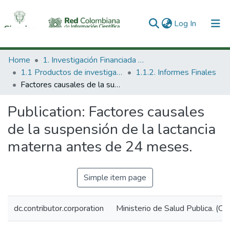
(current)
Log In
Communities & Collections
Home
1. Investigación Financiada con Recursos Públicos
1.1 Productos de investigación
1.1.2. Informes Finales
All of DSpace
Factores causales de la suspensión de la lactancia materna antes de 24 meses.
Statistics
Publication:
Factores causales
de la suspensión de la lactancia
materna antes de 24 meses.
Simple item page
dc.contributor.corporation
Ministerio de Salud Publica. (Co