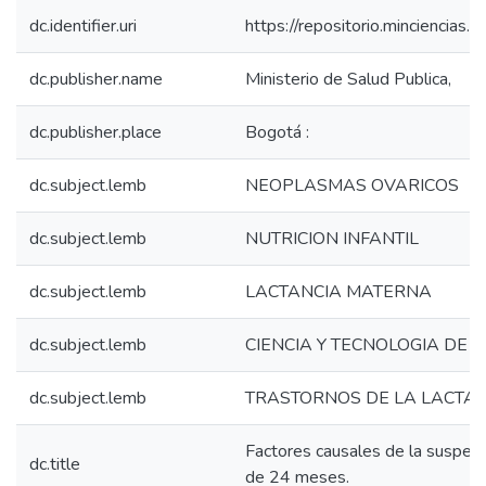
dc.identifier.uri
https://repositorio.minciencia
dc.publisher.name
Ministerio de Salud Publica,
dc.publisher.place
Bogotá :
dc.subject.lemb
NEOPLASMAS OVARICOS
dc.subject.lemb
NUTRICION INFANTIL
dc.subject.lemb
LACTANCIA MATERNA
dc.subject.lemb
CIENCIA Y TECNOLOGIA DE 
dc.subject.lemb
TRASTORNOS DE LA LACTA
Factores causales de la suspens
dc.title
de 24 meses.