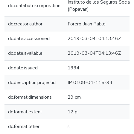
Instituto de los Seguros Sociale
dc.contributor.corporation
(Popayan)
dc.creator.author
Forero, Juan Pablo
dc.date.accessioned
2019-03-04T04:13:46Z
dc.date.available
2019-03-04T04:13:46Z
dc.date.issued
1994
dc.description.projectid
IP 0108-04-115-94
dc.format.dimensions
29 cm.
dc.format.extent
12 p.
dc.format.other
il.