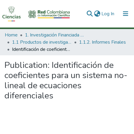
(current)
Log In
Communities & Collections
Home
1. Investigación Financiada con Recursos Públicos
1.1 Productos de investigación
1.1.2. Informes Finales
All of DSpace
Identificación de coeficientes para un sistema no-lineal de ecuaciones diferenciales
Statistics
Publication:
Identificación de
coeficientes para un sistema no-
lineal de ecuaciones
diferenciales