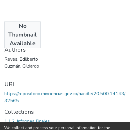
No
Date
Thumbnail
2004
Available
Authors
Reyes, Edilberto
Guzmán, Gildardo
URI
https://repositorio.minciencias.gov.co/handle/20.500.14143/
32565
Collections
1.1.2. Informes Finales
We collect and process your personal information for the